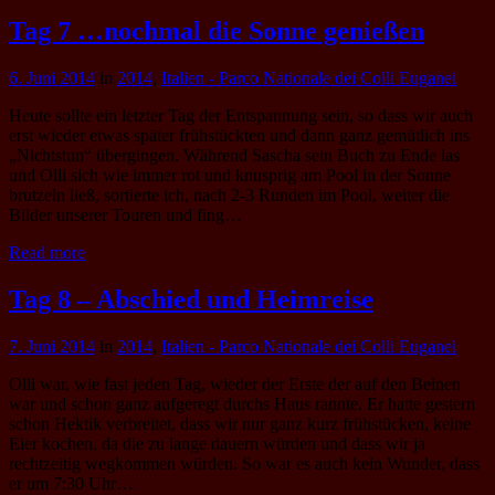
Tag 7 …nochmal die Sonne genießen
6. Juni 2014
in
2014
,
Italien - Parco Nationale dei Colli Euganei
Heute sollte ein letzter Tag der Entspannung sein, so dass wir auch
erst wieder etwas später frühstückten und dann ganz gemütlich ins
„Nichtstun“ übergingen. Während Sascha sein Buch zu Ende las
und Olli sich wie immer rot und knusprig am Pool in der Sonne
brutzeln ließ, sortierte ich, nach 2-3 Runden im Pool, weiter die
Bilder unserer Touren und fing…
Read more
Tag 8 – Abschied und Heimreise
7. Juni 2014
in
2014
,
Italien - Parco Nationale dei Colli Euganei
Olli war, wie fast jeden Tag, wieder der Erste der auf den Beinen
war und schon ganz aufgeregt durchs Haus rannte. Er hatte gestern
schon Hektik verbreitet, dass wir nur ganz kurz frühstücken, keine
Eier kochen, da die zu lange dauern würden und dass wir ja
rechtzeitig wegkommen würden. So war es auch kein Wunder, dass
er um 7:30 Uhr…