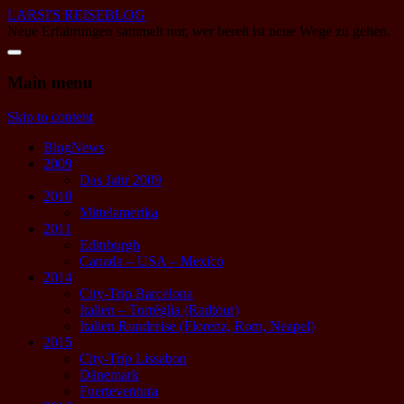
LARSI'S REISEBLOG
Neue Erfahrungen sammelt nur, wer bereit ist neue Wege zu gehen.
Main menu
Skip to content
BlogNews
2009
Das Jahr 2009
2010
Mittelamerika
2011
Edinburgh
Canada – USA – Mexico
2014
City-Trip Barcelona
Italien – Torréglia (Radtour)
Italien Rundreise (Florenz, Rom, Neapel)
2015
City-Trip Lissabon
Dänemark
Fuerteventura