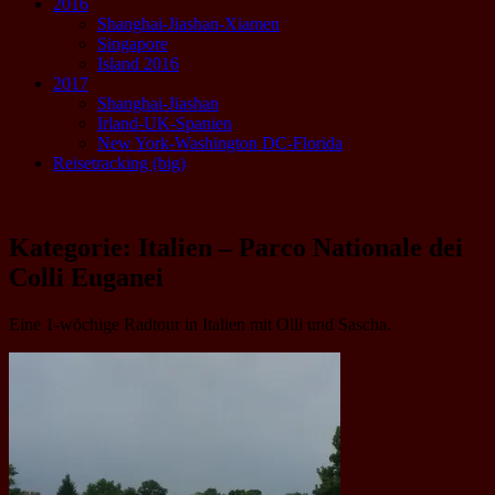
2016
Shanghai-Jiashan-Xiamen
Singapore
Island 2016
2017
Shanghai-Jiashan
Irland-UK-Spanien
New York-Washington DC-Florida
Reisetracking (big)
Kategorie:
Italien – Parco Nationale dei
Colli Euganei
Eine 1-wöchige Radtour in Italien mit Olli und Sascha.