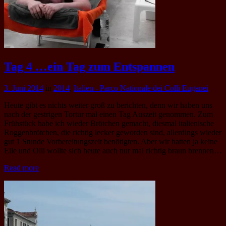
Tag 4 …ein Tag zum Entspannen
3. Juni 2014
in
2014
,
Italien - Parco Nationale dei Colli Euganei
Heute gibt es nichts weiter groß zu berichten, denn wir haben uns
nach der gestrigen Tortur mal einen Tag Auszeit genommen. Zum
Frühstück habe ich wieder Brötchen gemacht, diesmal italienische
Roggenbrötchen, die richtig lecker geworden sind, allerdings wieder
gut 1 Stunde Vorbereitungszeit benötigten. Aber wir hatten ja keine
Eile und Olli wollte sich heute auch nur mal richtig braun brennen…
Read more