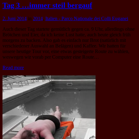
Tag 3 …immer steil bergauf
2. Juni 2014
in
2014
,
Italien - Parco Nationale dei Colli Euganei
Auch dieser Tag startete gemütlich gegen ca. 9 Uhr, allerdings ohne
Brötchen und Eier, da ich keine Lust hatte, auch heute gleich früh
morgens zu backen. Also gab es einfach nur Brot (natürlich mit
verschiedener Auswahl an Belägen) und Kaffee. Wir hatten für
unsere heutige Tour vor, eine etwas gesteigerte Route zu wählen,
weswegen wir vorab per Computer eine Route…
Read more