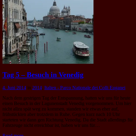
Tag 5 – Besuch in Venedig
4. Juni 2014
in
2014
,
Italien - Parco Nationale dei Colli Euganei
Nach dem gestrigen Tag der Entspannung, hatten wir uns für heute
einen Besuch in der Lagunenstadt Venedig vorgenommen. Um hier
nicht allzu spät weg zu kommen, standen wir etwas eher auf,
frühstückten aber trotzdem in Ruhe. Gegen kurz nach 10 Uhr
starteten wir dann gen Richtung Venedig. Da die Stadt allerdings für
Fahrzeuge nicht erreichbar ist, haben wir uns für…
Read more