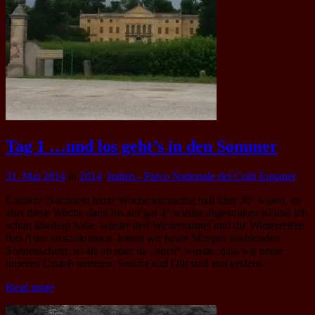
Tag 1 …und los geht’s in den Sommer
31. Mai 2014
in
2014
,
Italien - Parco Nationale dei Colli Euganei
Endlich! Nachdem letzte Woche kurzzeitig mal über 30° waren, es
aber diese Woche dann bis auf gut 4° wieder abgesunken ist und ich
schon überlegt habe, wieder den Wintermantel und die Winterreifen
fürs Auto rauszukramen, hatten wir heute Morgen strahlenden
Sonnenschein, so als ob man da „oben“ wusste, dass wir heute
unseren Urlaub antreten. Sascha und Olli sind erst gestern…
Read more