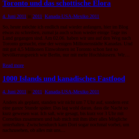
Toronto und das schottische Elora
4. Juni 2011
in
2011
,
Kanada-USA-Mexiko 2011
So, heute möchte ich endlich mal wieder anfangen, hier im Blog
etwas zu schreiben, zumal ja auch schon wieder einige Tage ins
Land gegangen sind. Am 02.06. haben wir uns auf den Weg nach
Toronto gemacht, eine der wenigen Millionenstädte Kanadas. Und
mit gut 4,5 Millionen Einwohnern ist Toronto schon fast so
bevölkerungsreich wie Berlin, nur mit mehr Hochhäusern. Wir…
Read more
1000 Islands und kanadisches Fastfood
4. Juni 2011
in
2011
,
Kanada-USA-Mexiko 2011
Anders als geplant, standen wir nicht um 7 Uhr auf, sondern erst
eine ganze Stunde später. Das lag wohl daran, dass die Nacht so
kurz gewesen war. Ich saß, wie gesagt, bis kurz vor 3 Uhr mit
Cornelius zusammen und hab mich mit ihm über alles Mögliche
unterhalten. Zwischendurch kam Dori sogar nochmal vorbei, um
nachzusehen, ob alles mit uns…