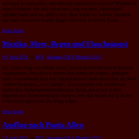
nochmal zu versuchen, aber diesmal standen wir etwa 10 Minuten in
einer Schlange, die sich schon im Gang vor dem „Speisesaal“
gebildet hatte und so, griffen wir, ohne weiter zu warten, frustriert
nur nach einem trockenem Bagel und zwei Scheiben Toast,…
Read more
Mexiko, Meer, Regen und Flaschenpost
19. Juni 2011
in
2011
,
Kanada-USA-Mexiko 2011
So. Unser Flug von Miami nach Cancun verlief diesmal bedeutend
organisierter, obwohl wir wieder mit American Airlines geflogen
sind. Anscheinend liegt das Organisations-Chaos doch eher am New
Yorker Flughafen „La Guardia“. Zwar mussten wir wieder erst
durch drei Sicherheitsüberprüfungen durch, bevor wir in den
eigentlichen Sicherheitscheck kamen, aber das waren wir ja in den
USA schon gewohnt. Der Flug selbst…
Read more
Ausflug nach Punta Allen
23. Juni 2011
in
2011
,
Kanada-USA-Mexiko 2011