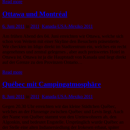
Read more
Ottawa und Montréal
6. Juni 2011
in
2011
,
Kanada-USA-Mexiko 2011
Am frühen Abend des 04. Juni erreichten wir Ottawa, welche sich
schon von Weitem mit einer Skyline den Besuchern präsentierte.
Wir checkten im Idigo direkt im Stadtzentrum ein, welches ein recht
angenehmes und zentral gelegenes , aber auch preiswertes Hotel in
Ottawa ist. Ottawa ist ja die Hauptstadt von Kanada und liegt direkt
auf der Grenze zu den Provinzen Ontario…
Read more
Québec mit Campingatmosphäre
8. Juni 2011
in
2011
,
Kanada-USA-Mexiko 2011
Gegen 20.30 Uhr erreichten wir das kleine Städtchen Québec,
welches an der Flussenge zwischen Québec und Levis liegt. Auch
der Name von Québec stammt von den Ureinwohnern ab, den
Algonkin, und bedeutet Engstelle. Ursprünglich wurde Québec an
der Stelle eine alten Indianersiedlung der Irokesen erbaut, später