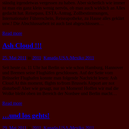
ständig irgendetwas vergessen zu haben. Aber sicherlich wie immer
ist man ein ganz klein wenig nervös, ob man auch wirklich an Alles
gedacht hat. Reisepass, ESTA-Antrag, Zollbestimmungen,
Internationaler Führerschein, Reiseapotheke, zu Hause alles geklärt
usw.! Die Abschlussarbeit ist auch fast abgeschlossen…
Read more
Ash Cloud !!!
25. Mai 2011
in
2011
,
Kanada-USA-Mexiko 2011
Seit heute ca. 11 Uhr hat Berlin so wie schon Hamburg, Hannover
und Bremen seine Flughäfen geschlossen. Auf der Seite vom
Brüsseler Flughafen konnte man folgende Nachricht lesen: Ash
Cloud At this moment, flights to/from Brussels Airport are not
disturbed! Aber wie gesagt, nur im Moment! Hoffen wir mal die
Wolke bleibt oben im Bereich der Nordsee und Berlin macht…
Read more
…und los gehts!
29. Mai 2011
in
2011
,
Kanada-USA-Mexiko 2011