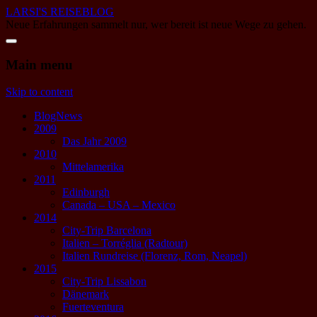
LARSI'S REISEBLOG
Neue Erfahrungen sammelt nur, wer bereit ist neue Wege zu gehen.
Main menu
Skip to content
BlogNews
2009
Das Jahr 2009
2010
Mittelamerika
2011
Edinburgh
Canada – USA – Mexico
2014
City-Trip Barcelona
Italien – Torréglia (Radtour)
Italien Rundreise (Florenz, Rom, Neapel)
2015
City-Trip Lissabon
Dänemark
Fuerteventura