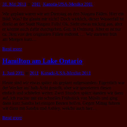
31. Mai 2011
in
2011
,
Kanada-USA-Mexiko 2011
Wie geplant waren wir am Dienstag an den Niagara Fällen. Hier ein
Bild: Was? Ihr glaubt mir nicht? Doch wirklich, dieser Wasserfall ist
direkt an der Stadt Niagara Falls! Ok. Sieht etwas mickrig aus, aber
er könnte auch dafür durchgehen. Gut, in Ordnung. Aber er ist nur
ca. 3km von den originalen Fällen entfernt. … Wir starteten früh
am Morgen kurz…
Read more
Hamilton am Lake Ontario
1. Juni 2011
in
2011
,
Kanada-USA-Mexiko 2011
Heute sind wir etwas später als geplant aufgestanden. Eigentlich war
der Wecker auf halb Acht gestellt, aber wir ignorierten diesen
einfach und schliefen weiter. Zwei Stunden später standen wir dann
auf, ich machte mir ein schnelles Frühstück von Müslis und ging
dann kurz Sandra bei einigen Beeten helfen. Gegen Mittag fuhren
wir dann mit Sandra und Ashley, welche auch hier…
Read more