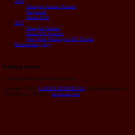
2016
Shanghai-Jiashan-Xiamen
Singapore
Island 2016
2017
Shanghai-Jiashan
Irland-UK-Spanien
New York-Washington DC-Florida
Reisetracking (big)
Nothing found
No results were found. Please try again.
Copyright © 2026
LARSI'S REISEBLOG
. All Rights Reserved.
The Matheson Theme by
bavotasan.com
.