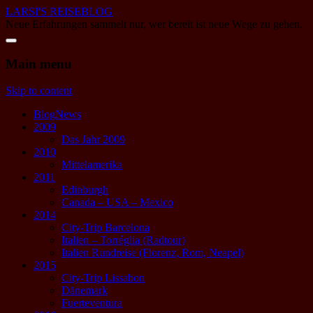
LARSI'S REISEBLOG
Neue Erfahrungen sammelt nur, wer bereit ist neue Wege zu gehen.
Main menu
Skip to content
BlogNews
2009
Das Jahr 2009
2010
Mittelamerika
2011
Edinburgh
Canada – USA – Mexico
2014
City-Trip Barcelona
Italien – Torréglia (Radtour)
Italien Rundreise (Florenz, Rom, Neapel)
2015
City-Trip Lissabon
Dänemark
Fuerteventura