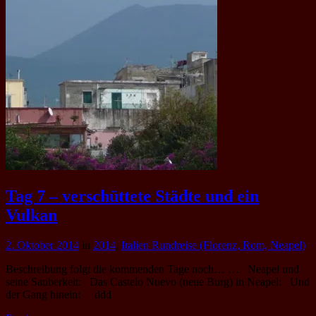
Tag 7 – verschüttete Städte und ein
Vulkan
2. Oktober 2014
in
2014
,
Italien Rundreise (Florenz, Rom, Neapel)
Beschreibung folgt die kommenden Tage noch… … Neapel und
seine Sauberkeit: Das Castelo Nuevo (neue Burg) in Neapel: Und
der Gang hinein: ddd