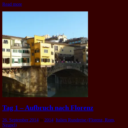
Read more
Tag 1 – Aufbruch nach Florenz
26. September 2014
in
2014
,
Italien Rundreise (Florenz, Rom,
Neapel)