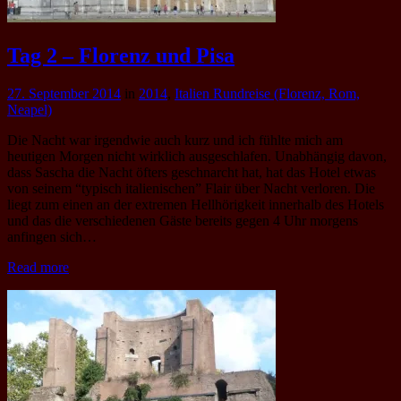
Tag 2 – Florenz und Pisa
27. September 2014
in
2014
,
Italien Rundreise (Florenz, Rom,
Neapel)
Die Nacht war irgendwie auch kurz und ich fühlte mich am
heutigen Morgen nicht wirklich ausgeschlafen. Unabhängig davon,
dass Sascha die Nacht öfters geschnarcht hat, hat das Hotel etwas
von seinem “typisch italienischen” Flair über Nacht verloren. Die
liegt zum einen an der extremen Hellhörigkeit innerhalb des Hotels
und das die verschiedenen Gäste bereits gegen 4 Uhr morgens
anfingen sich…
Read more