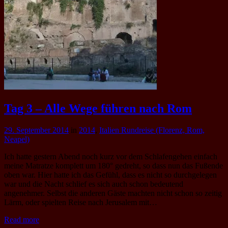
Tag 3 – Alle Wege führen nach Rom
29. September 2014
in
2014
,
Italien Rundreise (Florenz, Rom,
Neapel)
Ich hatte gestern Abend noch kurz vor dem Schlafengehen einfach
meine Matratze komplett um 180° gedreht, so dass nun das Fußende
oben war. Hier hatte ich das Gefühl, dass es nicht so durchgelegen
war und die Nacht schlief es sich auch schon bedeutend
angenehmer. Selbst die anderen Gäste machten nicht schon so zeitig
Lärm, oder spielten Reise nach Jerusalem mit…
Read more