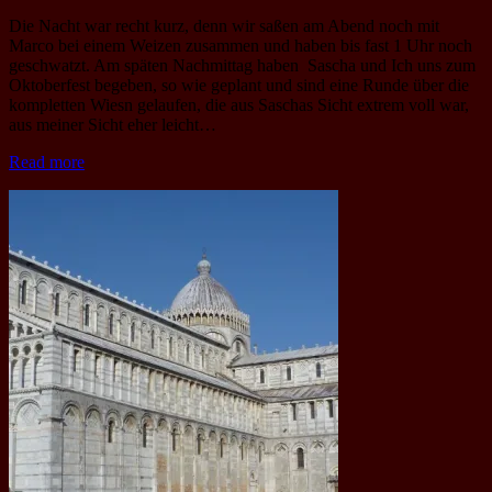
Die Nacht war recht kurz, denn wir saßen am Abend noch mit
Marco bei einem Weizen zusammen und haben bis fast 1 Uhr noch
geschwatzt. Am späten Nachmittag haben Sascha und Ich uns zum
Oktoberfest begeben, so wie geplant und sind eine Runde über die
kompletten Wiesn gelaufen, die aus Saschas Sicht extrem voll war,
aus meiner Sicht eher leicht…
Read more