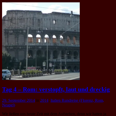
Tag 4 – Rom: verstopft, laut und dreckig
29. September 2014
in
2014
,
Italien Rundreise (Florenz, Rom,
Neapel)
Wir ließen uns heute Zeit mit dem Aufstehen, denn wir hatten ja