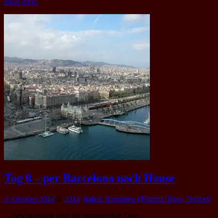
Read more
Tag 8 – per Barcelona nach Hause
3. Oktober 2014
in
2014
,
Italien Rundreise (Florenz, Rom, Neapel)
…Beschreibung folgt die kommenden Tage…