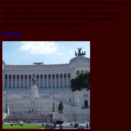
schließlich Urlaub, so das der Wecker erst kurz vor 9 Uhr klingelte.
Kurz frisch gemacht und das Frühstück angetestet. Der
Frühstücksraum befand sich in der ersten Etage und war nur für
unser Hotel vorgesehen. Dazu muss man wissen, dass es hier
teilweise üblich ist, mehrere Hotels in einem…
Read more