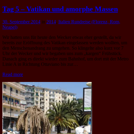
Tag 5 – Vatikan und amorphe Massen
30. September 2014
in
2014
,
Italien Rundreise (Florenz, Rom,
Neapel)
Wir hatten uns für heute den Wecker etwas eher gestellt, da wir
bereits zur Eröffnung des Vatikan eingelassen werden wollten, um
den Menschenandrang zu umgehen. So klingelte also kurz vor 7
Uhr der Wecker und wir begaben uns zum „kargen“ Frühstück.
Danach ging es direkt wieder zum Bahnhof, um dort mit der Metro
Linie A in Richtung Ottaviano bis zur…
Read more