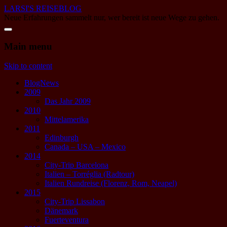
LARSI'S REISEBLOG
Neue Erfahrungen sammelt nur, wer bereit ist neue Wege zu gehen.
Main menu
Skip to content
BlogNews
2009
Das Jahr 2009
2010
Mittelamerika
2011
Edinburgh
Canada – USA – Mexico
2014
City-Trip Barcelona
Italien – Torréglia (Radtour)
Italien Rundreise (Florenz, Rom, Neapel)
2015
City-Trip Lissabon
Dänemark
Fuerteventura