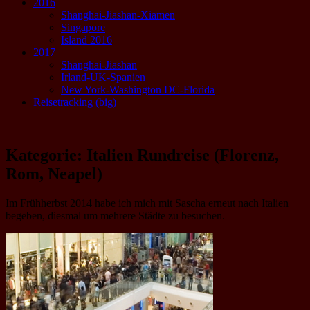
2016
Shanghai-Jiashan-Xiamen
Singapore
Island 2016
2017
Shanghai-Jiashan
Irland-UK-Spanien
New York-Washington DC-Florida
Reisetracking (big)
Kategorie:
Italien Rundreise (Florenz,
Rom, Neapel)
Im Frühherbst 2014 habe ich mich mit Sascha erneut nach Italien
begeben, diesmal um mehrere Städte zu besuchen.