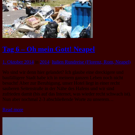
Tag 6 – Oh mein Gott! Neapel
1. Oktober 2014
in
2014
,
Italien Rundreise (Florenz, Rom, Neapel)
Wo sind wir denn hier gelandet? Ich glaube eine dreckigere und
baufälligere Stadt habe ich in meinem ganzen Leben noch nicht
besucht! Aber zur Beruhigung, unser Hotel liegt in einer recht
sauberen Seitenstraße in der Nähe des Hafens und wir sind
zufrieden damit (bis auf das Internet, was wieder recht schwach ist).
Nun aber nochmal 2-3 abschließende Worte zu unserem…
Read more