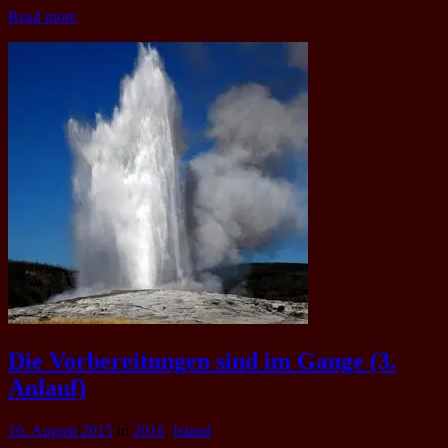
Read more
Die Vorbereitungen sind im Gange (3.
Anlauf)
16. August 2015
in
2016
,
Island