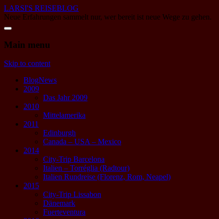
LARSI'S REISEBLOG
Neue Erfahrungen sammelt nur, wer bereit ist neue Wege zu gehen.
Main menu
Skip to content
BlogNews
2009
Das Jahr 2009
2010
Mittelamerika
2011
Edinburgh
Canada – USA – Mexico
2014
City-Trip Barcelona
Italien – Torréglia (Radtour)
Italien Rundreise (Florenz, Rom, Neapel)
2015
City-Trip Lissabon
Dänemark
Fuerteventura