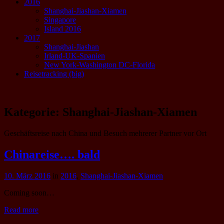
2016
Shanghai-Jiashan-Xiamen
Singapore
Island 2016
2017
Shanghai-Jiashan
Irland-UK-Spanien
New York-Washington DC-Florida
Reisetracking (big)
Kategorie:
Shanghai-Jiashan-Xiamen
Geschäftsreise nach China und Besuch mehrerer Partner vor Ort
Chinareise…. bald
10. März 2016
in
2016
,
Shanghai-Jiashan-Xiamen
Coming soon…
Read more