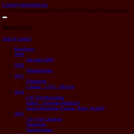
LARSI'S REISEBLOG
Neue Erfahrungen sammelt nur, wer bereit ist neue Wege zu gehen.
Main menu
Skip to content
BlogNews
2009
Das Jahr 2009
2010
Mittelamerika
2011
Edinburgh
Canada – USA – Mexico
2014
City-Trip Barcelona
Italien – Torréglia (Radtour)
Italien Rundreise (Florenz, Rom, Neapel)
2015
City-Trip Lissabon
Dänemark
Fuerteventura