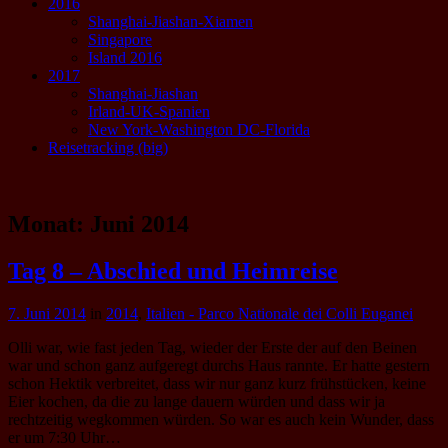
2016
Shanghai-Jiashan-Xiamen
Singapore
Island 2016
2017
Shanghai-Jiashan
Irland-UK-Spanien
New York-Washington DC-Florida
Reisetracking (big)
Monat:
Juni 2014
Tag 8 – Abschied und Heimreise
7. Juni 2014
in
2014
,
Italien - Parco Nationale dei Colli Euganei
Olli war, wie fast jeden Tag, wieder der Erste der auf den Beinen
war und schon ganz aufgeregt durchs Haus rannte. Er hatte gestern
schon Hektik verbreitet, dass wir nur ganz kurz frühstücken, keine
Eier kochen, da die zu lange dauern würden und dass wir ja
rechtzeitig wegkommen würden. So war es auch kein Wunder, dass
er um 7:30 Uhr…