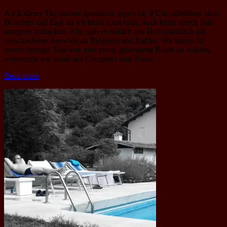
Auch dieser Tag startete gemütlich gegen ca. 9 Uhr, allerdings ohne
Brötchen und Eier, da ich keine Lust hatte, auch heute gleich früh
morgens zu backen. Also gab es einfach nur Brot (natürlich mit
verschiedener Auswahl an Belägen) und Kaffee. Wir hatten für
unsere heutige Tour vor, eine etwas gesteigerte Route zu wählen,
weswegen wir vorab per Computer eine Route…
Read more