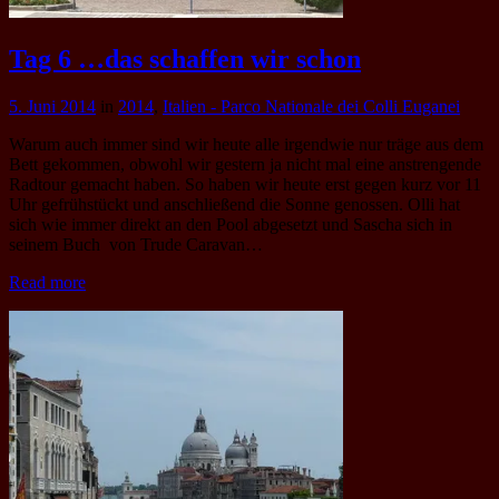
Tag 6 …das schaffen wir schon
5. Juni 2014
in
2014
,
Italien - Parco Nationale dei Colli Euganei
Warum auch immer sind wir heute alle irgendwie nur träge aus dem
Bett gekommen, obwohl wir gestern ja nicht mal eine anstrengende
Radtour gemacht haben. So haben wir heute erst gegen kurz vor 11
Uhr gefrühstückt und anschließend die Sonne genossen. Olli hat
sich wie immer direkt an den Pool abgesetzt und Sascha sich in
seinem Buch von Trude Caravan…
Read more