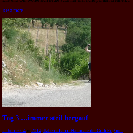
Eile und Olli wollte sich heute auch nur mal richtig braun brennen…
Read more
Tag 3 …immer steil bergauf
2. Juni 2014
in
2014
,
Italien - Parco Nationale dei Colli Euganei