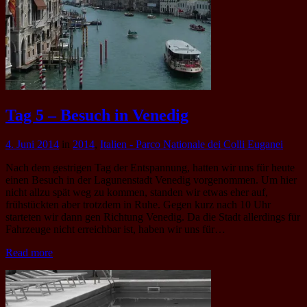
Tag 5 – Besuch in Venedig
4. Juni 2014
in
2014
,
Italien - Parco Nationale dei Colli Euganei
Nach dem gestrigen Tag der Entspannung, hatten wir uns für heute
einen Besuch in der Lagunenstadt Venedig vorgenommen. Um hier
nicht allzu spät weg zu kommen, standen wir etwas eher auf,
frühstückten aber trotzdem in Ruhe. Gegen kurz nach 10 Uhr
starteten wir dann gen Richtung Venedig. Da die Stadt allerdings für
Fahrzeuge nicht erreichbar ist, haben wir uns für…
Read more