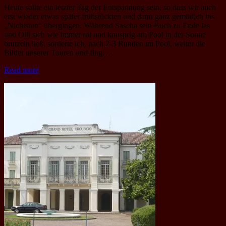
Heute sollte ein letzter Tag der Entspannung sein, so dass wir auch
erst wieder etwas später frühstückten und dann ganz gemütlich ins
„Nichtstun“ übergingen. Während Sascha sein Buch zu Ende las
und Olli sich wie immer rot und knusprig am Pool in der Sonne
brutzeln ließ, sortierte ich, nach 2-3 Runden im Pool, weiter die
Bilder unserer Touren und fing…
Read more