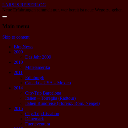
LARSI'S REISEBLOG
Neue Erfahrungen sammelt nur, wer bereit ist neue Wege zu gehen.
Main menu
Skip to content
BlogNews
2009
Das Jahr 2009
2010
Mittelamerika
2011
Edinburgh
Canada – USA – Mexico
2014
City-Trip Barcelona
Italien – Torréglia (Radtour)
Italien Rundreise (Florenz, Rom, Neapel)
2015
City-Trip Lissabon
Dänemark
Fuerteventura