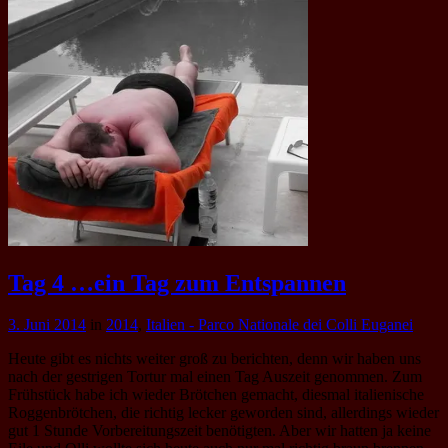
Tag 4 …ein Tag zum Entspannen
3. Juni 2014
in
2014
,
Italien - Parco Nationale dei Colli Euganei
Heute gibt es nichts weiter groß zu berichten, denn wir haben uns
nach der gestrigen Tortur mal einen Tag Auszeit genommen. Zum
Frühstück habe ich wieder Brötchen gemacht, diesmal italienische
Roggenbrötchen, die richtig lecker geworden sind, allerdings wieder
gut 1 Stunde Vorbereitungszeit benötigten. Aber wir hatten ja keine