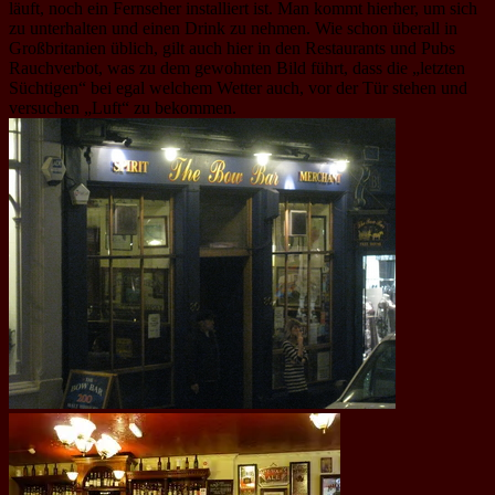
läuft, noch ein Fernseher installiert ist. Man kommt hierher, um sich
zu unterhalten und einen Drink zu nehmen. Wie schon überall in
Großbritanien üblich, gilt auch hier in den Restaurants und Pubs
Rauchverbot, was zu dem gewohnten Bild führt, dass die „letzten
Süchtigen“ bei egal welchem Wetter auch, vor der Tür stehen und
versuchen „Luft“ zu bekommen.