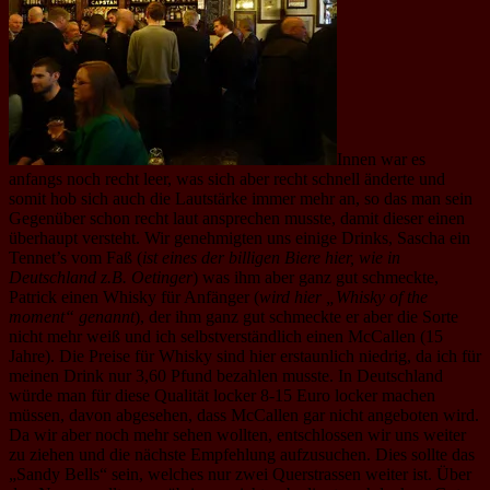
Innen war es
anfangs noch recht leer, was sich aber recht schnell änderte und
somit hob sich auch die Lautstärke immer mehr an, so das man sein
Gegenüber schon recht laut ansprechen musste, damit dieser einen
überhaupt versteht. Wir genehmigten uns einige Drinks, Sascha ein
Tennet’s vom Faß (
ist eines der billigen Biere hier, wie in
Deutschland z.B. Oetinger
) was ihm aber ganz gut schmeckte,
Patrick einen Whisky für Anfänger (
wird hier „Whisky of the
moment“ genannt
), der ihm ganz gut schmeckte er aber die Sorte
nicht mehr weiß und ich selbstverständlich einen McCallen (15
Jahre). Die Preise für Whisky sind hier erstaunlich niedrig, da ich für
meinen Drink nur 3,60 Pfund bezahlen musste. In Deutschland
würde man für diese Qualität locker 8-15 Euro locker machen
müssen, davon abgesehen, dass McCallen gar nicht angeboten wird.
Da wir aber noch mehr sehen wollten, entschlossen wir uns weiter
zu ziehen und die nächste Empfehlung aufzusuchen. Dies sollte das
„Sandy Bells“ sein, welches nur zwei Querstrassen weiter ist. Über