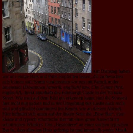
Am Dienstag haben
wir uns einige Bars und Pubs empfehlen lassen, die zu besuchen
sich lohnen soll. Somit verabredeten wir uns mit Patrick in der
Innenstadt (
Downtown [amerik. englisch] bzw. City Centre [brit.
englisch]
), direkt unterhalb des Edinburgh Castle in der Victoria
Street. Wie man auf dem Bild gut erkennen kann, sind die Strassen
hier recht eng gebaut und in der Umgebung des Castle auch recht
steil und glitschig (zumindest bei Regen, wie an diesem Abend).
Hier befindet sich unten auf der linken Seite die „Bow Bar“, eine
kleine und typisch schottische Bar mit einer guten Auswahl an
schottischen Whiskys. Das „Besondere“ an einer solchen typischen
Bar ist, dass alles aus Holz gefertigt ist und innerhalb weder Musik