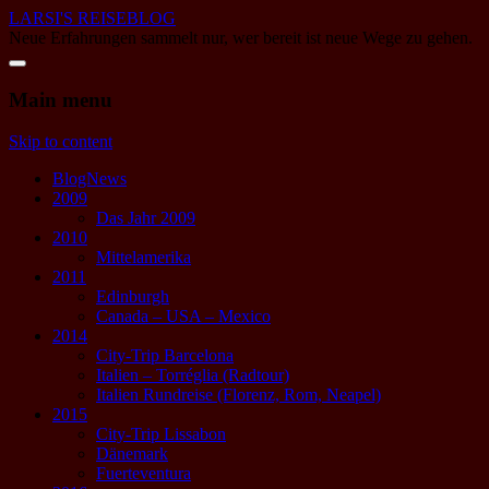
LARSI'S REISEBLOG
Neue Erfahrungen sammelt nur, wer bereit ist neue Wege zu gehen.
Main menu
Skip to content
BlogNews
2009
Das Jahr 2009
2010
Mittelamerika
2011
Edinburgh
Canada – USA – Mexico
2014
City-Trip Barcelona
Italien – Torréglia (Radtour)
Italien Rundreise (Florenz, Rom, Neapel)
2015
City-Trip Lissabon
Dänemark
Fuerteventura