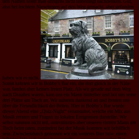
den Namen sollte man übrigens nicht unbedingt nachdenken. Gut,
also bei leichtem Nieselregen auf den Weg gemacht, aber gefunden
haben wir es nicht.
Somit kehrten wir in Bobby’s Bar ein, die dort gleich in der Nähe
war, fanden aber keinen freien Platz. Als wir gerade auf dem Weg
nach Draußen waren, kam uns ein Mann hinterher und bot uns seine
drei Plätze am Tisch an. Wir nahmen dankend an und freuten uns
über die Freundlichkeit der Briten. Hier in Bobby’s Bar wurde
diesen Abend eine „Quiz-Night“ veranstaltet, welche ein Mix aus
Musik erraten und Fragen zu lokalen Ereignissen darstellte. Wir
selbst nahmen nicht teil, unterstützten aber unseren vierten Mann am
Tisch beim raten, zumindest bei der Musik konnten wir behilflich
sein. Zwischendurch genossen wir ein weiteres Bier bzw. einen