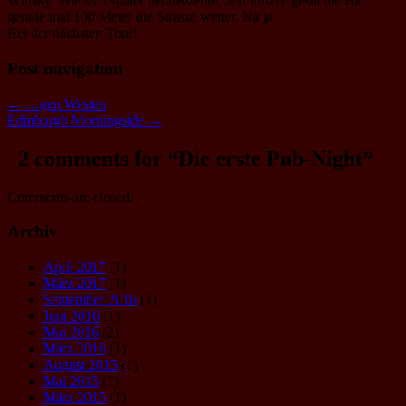
Whisky. Wie sich später herausstellte, war unsere gesuchte Bar
gerade mal 100 Meter die Strasse weiter. Na ja.
Bei der nächsten Tour!
Post navigation
← …gen Westen
Edinburgh Morningside →
2 comments for “
Die erste Pub-Night
”
Comments are closed.
Archiv
April 2017
(1)
März 2017
(1)
September 2016
(1)
Juni 2016
(1)
Mai 2016
(2)
März 2016
(1)
August 2015
(1)
Mai 2015
(1)
März 2015
(1)