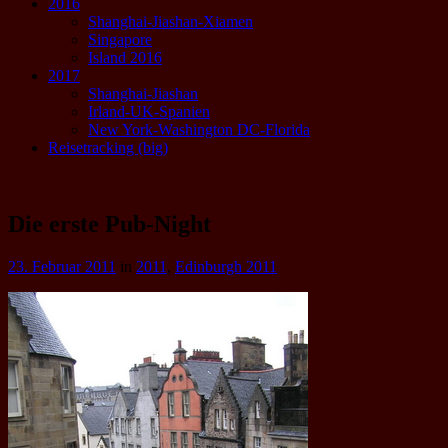
2016
Shanghai-Jiashan-Xiamen
Singapore
Island 2016
2017
Shanghai-Jiashan
Irland-UK-Spanien
New York-Washington DC-Florida
Reisetracking (big)
Die erste Pub-Night
23. Februar 2011
in
2011
,
Edinburgh 2011