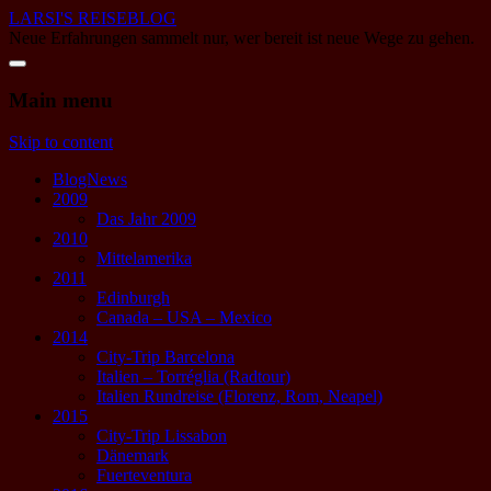
LARSI'S REISEBLOG
Neue Erfahrungen sammelt nur, wer bereit ist neue Wege zu gehen.
Main menu
Skip to content
BlogNews
2009
Das Jahr 2009
2010
Mittelamerika
2011
Edinburgh
Canada – USA – Mexico
2014
City-Trip Barcelona
Italien – Torréglia (Radtour)
Italien Rundreise (Florenz, Rom, Neapel)
2015
City-Trip Lissabon
Dänemark
Fuerteventura