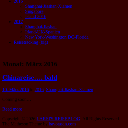
2016
Shanghai-Jiashan-Xiamen
Singapore
Island 2016
2017
Shanghai-Jiashan
Irland-UK-Spanien
New York-Washington DC-Florida
Reisetracking (big)
Monat:
März 2016
Chinareise…. bald
10. März 2016
in
2016
,
Shanghai-Jiashan-Xiamen
Coming soon…
Read more
Copyright © 2026
LARSI'S REISEBLOG
. All Rights Reserved.
The Matheson Theme by
bavotasan.com
.